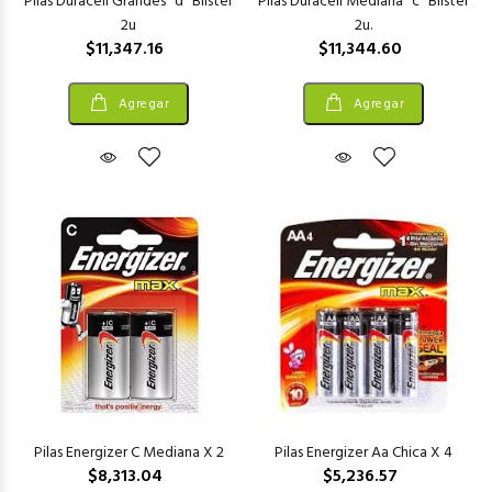
Pilas Duracell Grandes "d" Blister
Pilas Duracell Mediana "c" Blister
2u
2u.
$11,347.16
$11,344.60
Agregar
Agregar
Pilas Energizer C Mediana X 2
Pilas Energizer Aa Chica X 4
$8,313.04
$5,236.57