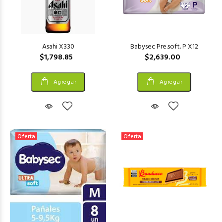
Asahi X330
Babysec Pre.soft. P X12
$1,798.85
$2,639.00
Agregar
Agregar
Oferta
Oferta