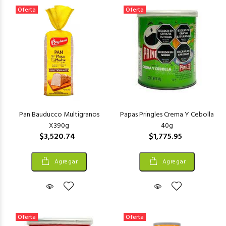
Oferta
Oferta
Pan Bauducco Multigranos
Papas Pringles Crema Y Cebolla
X390g
40g
$3,520.74
$1,775.95
Agregar
Agregar
Oferta
Oferta