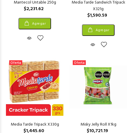
Mantecol Untable 250g
Media Tarde Sandwich Tripack
$2,231.62
X321g
$1,590.59
Agregar
Agregar
Oferta
Oferta
Media Tarde Tripack X330g
Misky Jelly Roll X1kg
$1,445.60
$10,721.19