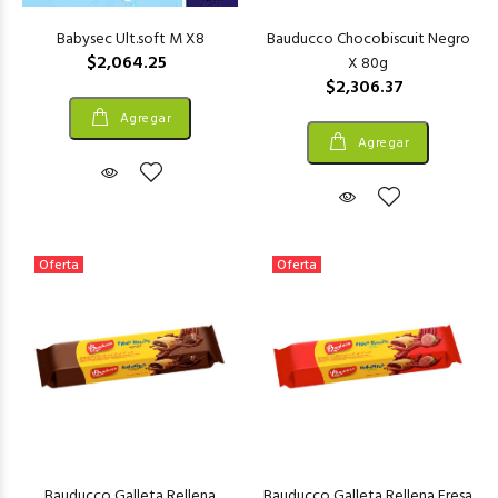
Babysec Ult.soft M X8
Bauducco Chocobiscuit Negro
$2,064.25
X 80g
$2,306.37
Agregar
Agregar
Oferta
Oferta
Bauducco Galleta Rellena
Bauducco Galleta Rellena Fresa