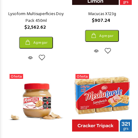
Lysoform Multisuperficies Doy
Macucas X123g
$907.24
Pack 450ml
$2,562.62
Agregar
Agregar
Oferta
Oferta