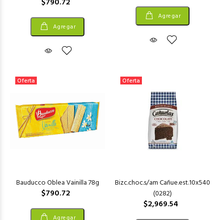
$790.72
Agregar
Agregar
Oferta
Oferta
Bauducco Oblea Vainilla 78g
Bizc.choc.s/am Cañue.est.10x540
$790.72
(0282)
$2,969.54
Agregar