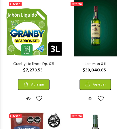
Oferta
Oferta
Granby Liq.limon Dp. X3l
Jameson X1l
$7,273.53
$39,040.85
Agregar
Agregar
Oferta
Oferta