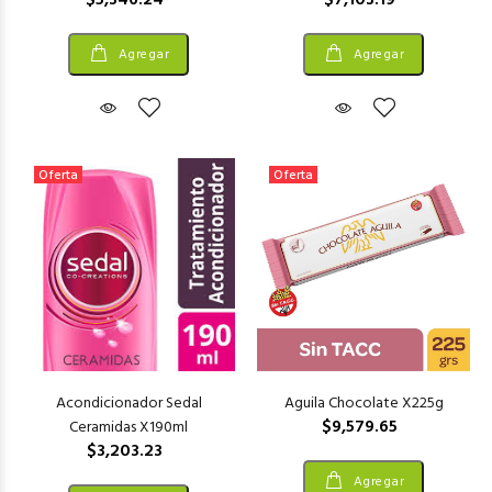
$5,346.24
$7,103.19
Agregar
Agregar
Oferta
Oferta
Acondicionador Sedal
Aguila Chocolate X225g
$9,579.65
Ceramidas X190ml
$3,203.23
Agregar