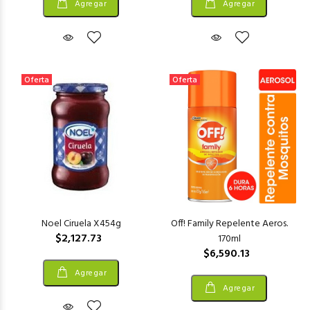
Agregar
Agregar
Oferta
Oferta
Noel Ciruela X454g
Off! Family Repelente Aeros.
$2,127.73
170ml
$6,590.13
Agregar
Agregar