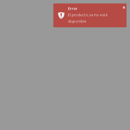
0
×
Error
El producto ya no está
Tandil
disponible
OFERTAS DEL DÍA
Oferta
Oferta