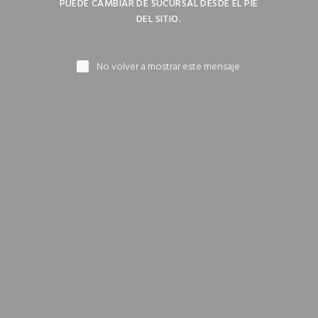
PUEDE CAMBIAR DE SUCURSAL DESDE EL PIE
Compra mínima $50.000
DEL SITIO.
No volver a mostrar este mensaje.
CAMBIAR SUCURSAL
INFORMACIÓN
MI CUENTA
NEWSLETTER