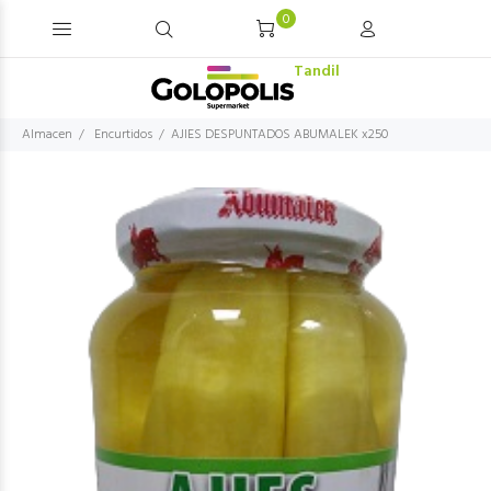
0
Tandil
Almacen
Encurtidos
AJIES DESPUNTADOS ABUMALEK x250